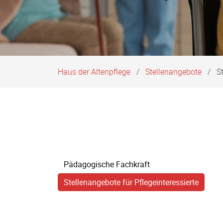
Haus der Altenpflege
Stellenangebote
S
Navigation
Pädagogische Fachkraft
überspringen
Stellenangebote für Pflegeinteressierte